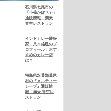
石川県七尾市の
『小菊かぼちゃ』
通販情報！満天
青空レストラン
インドカレー愛好
家・八木雄建のプ
ロフィール！おす
すめのカレー店
は？
福島県双葉郡葛尾
村の『メルティー
シープ』通販情
報！満天 青空レ
ストラン