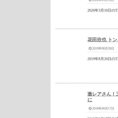
朝採りの新鮮なきゅうりなので、さ
前へ / 次へ
狩野英孝オススメ！アメトーーク