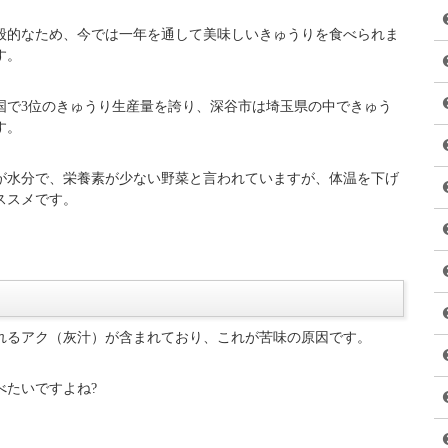
久本雅美さんが、生のキュウリや炒め物、天ぷら、擦りおろしな
味しい料理に舌鼓を打ちました。
』に迫ります。