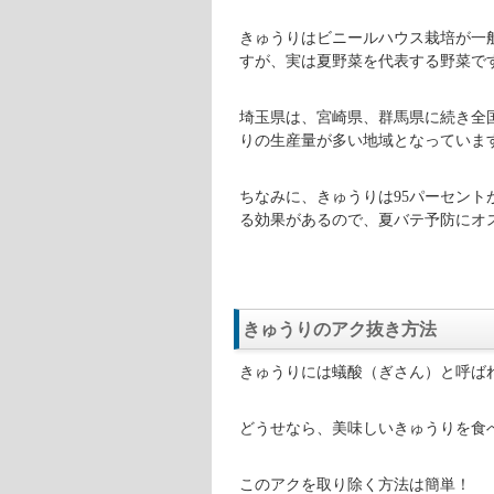
す。
MCの宮川大輔さんとゲストである
ど、深谷市産のきゅうりを使った美
埼玉県深谷市の『きゅうり（胡瓜）