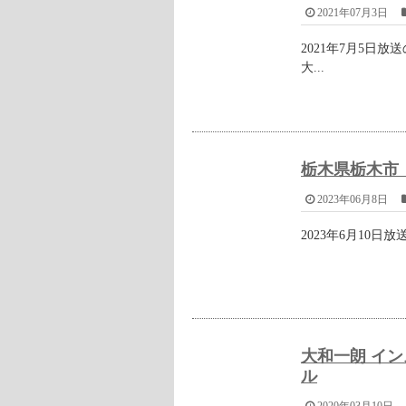
きゅうりを洗って、ヘタ部分を1～1
擦り合わせてください。
すると、白い泡状になったアクが表
です。
ちなみに、まな板の上にきゅうりを
くことができます。
埼玉県深谷市の『きゅうり』通
埼玉県深谷市の『きゅうり』は、楽
朝どりきゅうり 訳あり 無選別 3kg 
標準のきゅうりに加え、曲がってい
が、味は全く問題ありません。