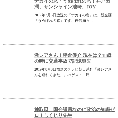
ナカイの窓・うぬぼれの窓！井戸田
潤、サンシャイン池崎、JOY
2017年7月5日放送の『ナカイの窓』は、新企画
『うぬぼれの窓』です。自信満々...
激レアさん！坪倉優介 現在は？18歳
の時に交通事故で記憶喪失
2019年8月3日放送のテレビ朝日系列『激レアさ
んを連れてきた。』のゲスト・坪...
神取忍、国会議員なのに政治の知識ゼ
ロ！しくじり先生