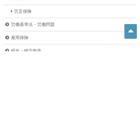
労災保険
労働基準法・労働問題
雇用保険
税金・確定申告
その他の法律
その他
ニュース
副業・内職
バイク
危険生物