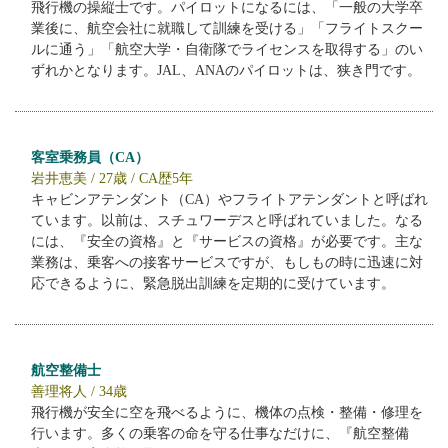
飛行機の操縦士です。パイロットになるには、「一般の大学卒
業後に、航空会社に就職して訓練を受ける」「フライトスクー
ルに通う」「航空大学・自衛隊でライセンスを取得する」のい
ずれかとなります。JAL、ANAのパイロットは、狭き門です。
客室乗務員（CA）
岩井恵美 / 27歳 / CA歴5年
キャビンアテンダント（CA）やフライトアテンダントと呼ばれ
ています。以前は、スチュワーデスと呼ばれていました。なる
には、『安全の資格』と『サービスの資格』が必要です。主な
業務は、乗客への接客サービスですが、もしもの時に迅速に対
応できるように、緊急脱出訓練を定期的に受けています。
航空整備士
善理将人 / 34歳
飛行機が安全に空を飛べるように、機体の点検・整備・修理を
行います。多くの乗客の命を守る仕事なだけに、『航空整備