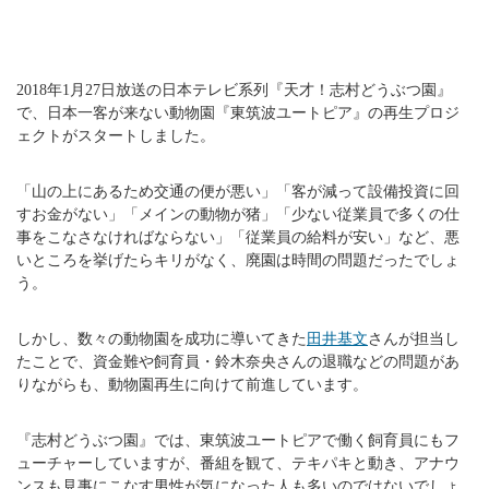
2018年1月27日放送の日本テレビ系列『天才！志村どうぶつ園』
で、日本一客が来ない動物園『東筑波ユートピア』の再生プロジ
ェクトがスタートしました。
「山の上にあるため交通の便が悪い」「客が減って設備投資に回
すお金がない」「メインの動物が猪」「少ない従業員で多くの仕
事をこなさなければならない」「従業員の給料が安い」など、悪
いところを挙げたらキリがなく、廃園は時間の問題だったでしょ
う。
しかし、数々の動物園を成功に導いてきた
田井基文
さんが担当し
たことで、資金難や飼育員・鈴木奈央さんの退職などの問題があ
りながらも、動物園再生に向けて前進しています。
『志村どうぶつ園』では、東筑波ユートピアで働く飼育員にもフ
ューチャーしていますが、番組を観て、テキパキと動き、アナウ
ンスも見事にこなす男性が気になった人も多いのではないでしょ