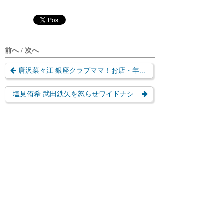
前へ / 次へ
唐沢菜々江 銀座クラブママ！お店・年...
塩見侑希 武田鉄矢を怒らせワイドナシ...