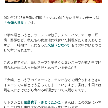
2024年2月27日放送のTBS『マツコの知らない世界』のテーマは、
「火鍋の世界」
です。
中華料理というと、ラーメンや餃子、チャーハン、マーボー豆
腐、酢豚など、私たちの食生活に根付いた料理がたくさんありま
すが、一時期ブームになった
火鍋（ひなべ）
もその中のひとつと
して挙げられます。
この火鍋ですが、白いスープと辛そうな赤いスープが真ん中で区
切られた鍋に入った鍋料理と思っていませんか?
「火鍋」という字のイメージと、テレビなどで紹介されるときの
イメージで自然とそう思ってしまっていますが、実は、中国では
鍋を火にかけながら食べる料理はすべて火鍋なんです。
サトタカこと
佐藤貴子（さとうたかこ）
さんは、この火鍋にハマ
り20年日本と中国大陸の火鍋を食べ歩いています。