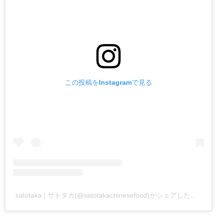
この投稿をInstagramで見る
satotaka | サトタカ(@satotakachinesefood)がシェアした投稿