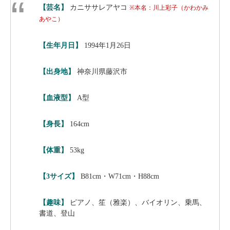
【芸名】
カニササレアヤコ
※本名：川上彩子（かわかみ
あやこ）
【生年月日】
1994年1月26日
【出身地】
神奈川県藤沢市
【血液型】
A型
【身長】
164cm
【体重】
53kg
【3サイズ】
B81cm・W71cm・H88cm
【趣味】
ピアノ、笙（雅楽）、バイオリン、乗馬、
書道、登山