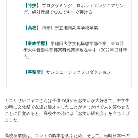
【特技】
プログラミング、ロボットエンジニアリン
グ、絶対音感でなんでもすぐ弾ける
【高校】
神奈川県立湘南高等学校卒業
【最終学歴】
早稲田大学文化構想学部卒業、東京芸
術大学音楽学部邦楽科雅楽専攻在学中（2022年12月時
点）
【事務所】
サンミュージックプロダクション
カニササレアヤコさんは子供の頃からお笑いが大好きで、中学生
の時に文化祭で友達と漫才をしたことがきっかけで人を笑わせる
ことに目覚めると、高校生の時には「お笑い研究会」を立ち上げ
ました。
高校卒業後は、コントの脚本を学ぶため、そして、当時日本一の