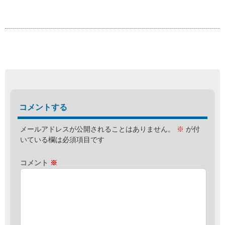
コメントする
メールアドレスが公開されることはありません。
※
が付
いている欄は必須項目です
コメント
※