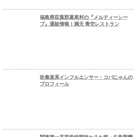
福島県双葉郡葛尾村の『メルティーシー
プ』通販情報！満天 青空レストラン
吹奏楽系インフルエンサー・コバにゃんの
プロフィール